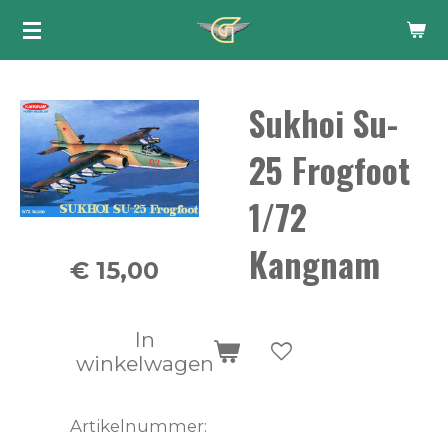
Ga
direct
naar
Sukhoi Su-
de
hoofdinhoud
25 Frogfoot
1/72
Kangnam
€ 15,00
In
winkelwagen
Artikelnummer: