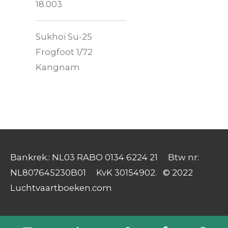
18.003
Sukhoi Su-25
Frogfoot 1/72
Kangnam
Bankrek.: NL03 RABO 0134 6224 21 Btw nr:
NL807645230B01 KvK 30154902. © 2022
Luchtvaartboeken.com