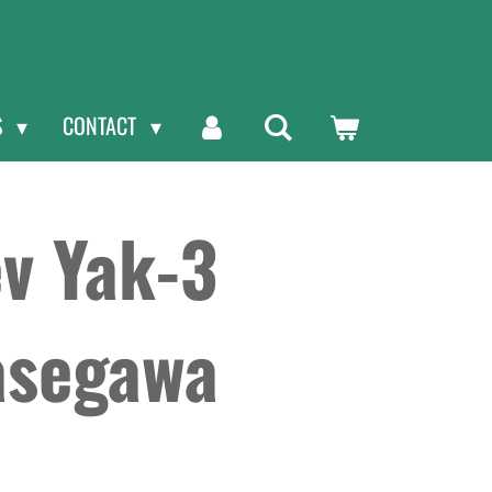
S
CONTACT
v Yak-3
asegawa