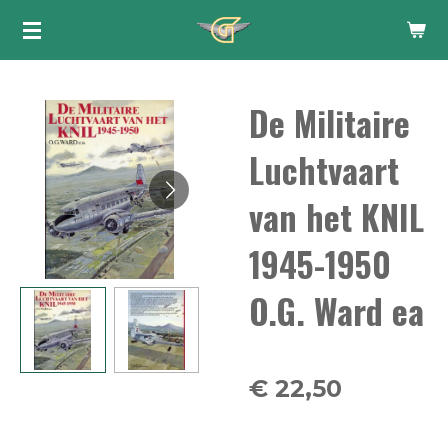
Ga
direct
naar
De Militaire
de
hoofdinhoud
Luchtvaart
van het KNIL
1945-1950
O.G. Ward ea
€ 22,50