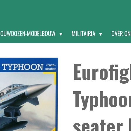
BOUWDOZEN-MODELBOUW
MILITAIRIA
OVER O
Eurofig
Typhoo
seater 