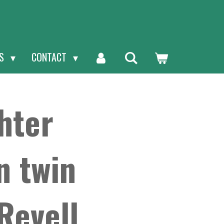
NS
CONTACT
hter
n twin
Revell