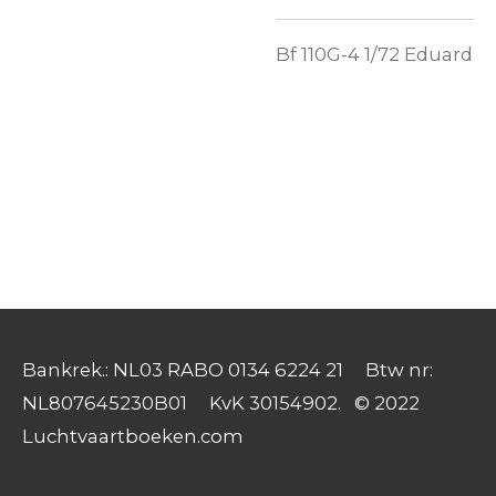
Bf 110G-4 1/72 Eduard
Bankrek.: NL03 RABO 0134 6224 21 Btw nr:
NL807645230B01 KvK 30154902. © 2022
Luchtvaartboeken.com