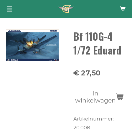
Ga
direct
naar
Bf 110G-4
de
hoofdinhoud
1/72 Eduard
€ 27,50
In
winkelwagen
Artikelnummer:
20.008