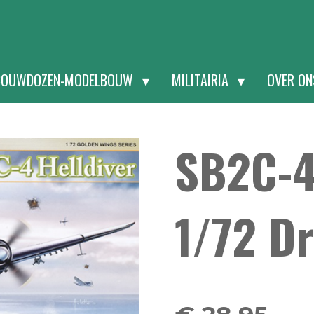
BOUWDOZEN-MODELBOUW
MILITAIRIA
OVER O
SB2C-4
1/72 D