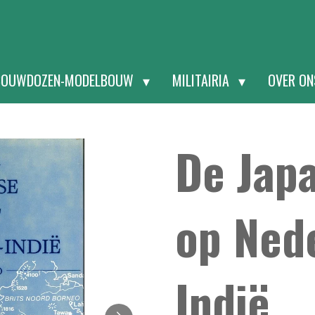
BOUWDOZEN-MODELBOUW
MILITAIRIA
OVER O
De Jap
op Ned
Indië