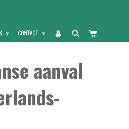
NS
CONTACT
anse aanval
erlands-