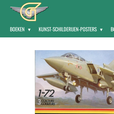
Ga
direct
naar
BOEKEN
KUNST-SCHILDERIJEN-POSTERS
B
de
hoofdinhoud