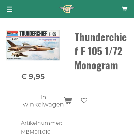
Ga
direct
naar
Thunderchie
de
hoofdinhoud
f F 105 1/72
Monogram
€ 9,95
In
winkelwagen
Artikelnummer:
MBM011.010