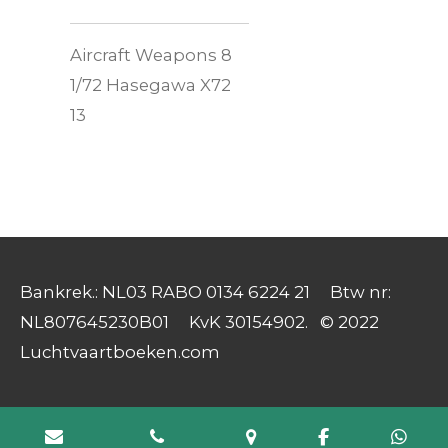
Aircraft Weapons 8
1/72 Hasegawa X72
13
Bankrek.: NL03 RABO 0134 6224 21 Btw nr:
NL807645230B01 KvK 30154902. © 2022
Luchtvaartboeken.com