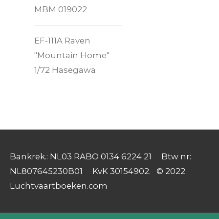
MBM 019022
EF-111A Raven
"Mountain Home"
1/72 Hasegawa
Bankrek.: NL03 RABO 0134 6224 21 Btw nr:
NL807645230B01 KvK 30154902. © 2022
Luchtvaartboeken.com