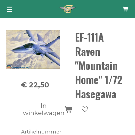
Ga
direct
naar
EF-111A
de
hoofdinhoud
Raven
"Mountain
Home" 1/72
€ 22,50
Hasegawa
In
winkelwagen
Artikelnummer: