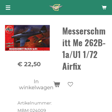
Ga
direct
naar
Messerschm
de
hoofdinhoud
itt Me 262B-
1a/U1 1/72
Airfix
€ 22,50
In
winkelwagen
Artikelnummer:
MBM 024009