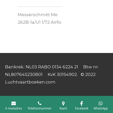
Messerschmitt Me
262B-1a/U1 1/72 Airfix
Bankrek.: NL03 RABO 0134 6224 21 Btw nr:
NL807645230B01 KvK 30154902. © 2022
Luchtvaartboeken.com
E-mailadres
Telefoonnummer
Kaart
Facebook
WhatsApp