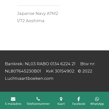
Japanse Navy A7M2
1/72 Aoshima
Bankrek.: NL03 RABO 0134 6224 21 Btw nr:
NL807645230B01 KvK 30154902. © 2022
Luchtvaartboeken.com
E-mailadres
Telefoonnummer
Kaart
Facebook
WhatsApp