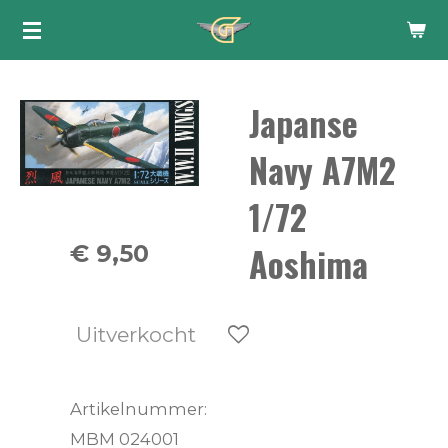
Ga
direct
naar
Japanse
de
hoofdinhoud
Navy A7M2
1/72
Aoshima
€ 9,50
Uitverkocht
Artikelnummer:
MBM 024001