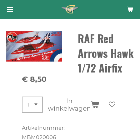
Ga
direct
naar
RAF Red
de
hoofdinhoud
Arrows Hawk
1/72 Airfix
€ 8,50
In
winkelwagen
Artikelnummer:
MBM020006