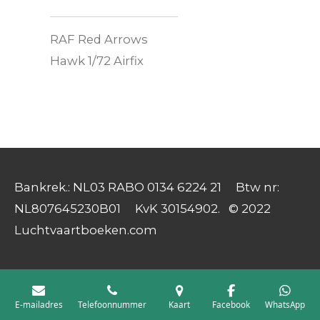
RAF Red Arrows
Hawk 1/72 Airfix
Bankrek.: NL03 RABO 0134 6224 21 Btw nr:
NL807645230B01 KvK 30154902. © 2022
Luchtvaartboeken.com
E-mailadres
Telefoonnummer
Kaart
Facebook
WhatsApp