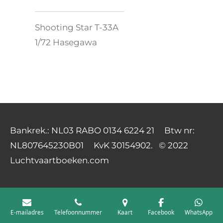
Shooting Star T-33A
1/72 Hasegawa
Bankrek.: NL03 RABO 0134 6224 21 Btw nr:
NL807645230B01 KvK 30154902. © 2022
Luchtvaartboeken.com
E-mailadres
Telefoonnummer
Kaart
Facebook
WhatsApp