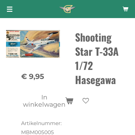
Ga
direct
naar
Shooting
de
hoofdinhoud
Star T-33A
1/72
Hasegawa
€ 9,95
In
winkelwagen
Artikelnummer:
MBM005005