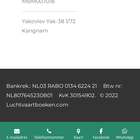
MBM007018
Yakovlev Yak-38 1/72
Kangnam
Bankrek.: NL03 RABO 0134 6224 21 Btw nr:
NL807645230B01 KvK 30154902. © 2022
Luchtvaartboeken.com
E-mailadres
Telefoonnummer
Kaart
Facebook
WhatsApp