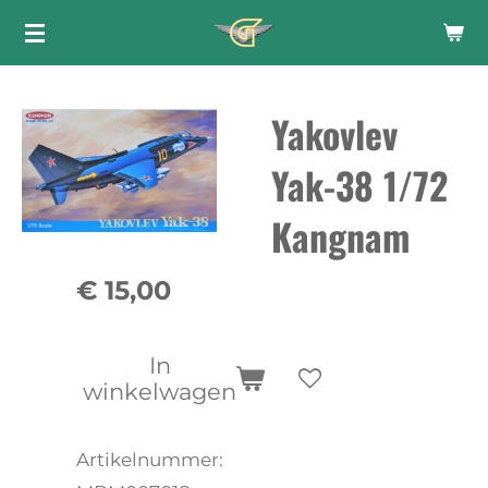
Ga
direct
naar
Yakovlev
de
hoofdinhoud
Yak-38 1/72
Kangnam
€ 15,00
In
winkelwagen
Artikelnummer: