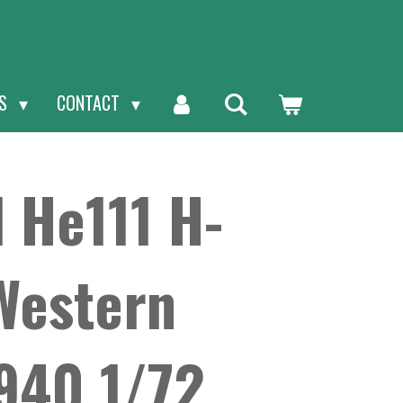
NS
CONTACT
 He111 H-
Western
1940 1/72