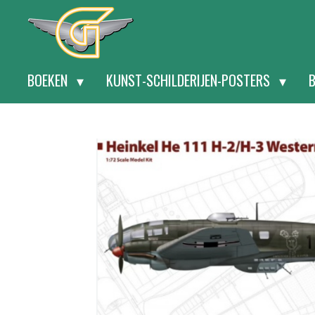
Ga
direct
naar
BOEKEN
KUNST-SCHILDERIJEN-POSTERS
de
hoofdinhoud