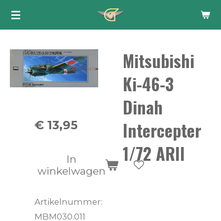
Ga
direct
naar
Mitsubishi
de
hoofdinhoud
Ki-46-3
Dinah
Intercepter
€ 13,95
1/72 ARII
In
winkelwagen
Artikelnummer:
MBM030.011