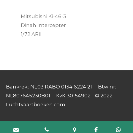
Mitsubishi Ki-46-3
Dinah Intercepter
1/72 ARII
Bankrek.: NL03 RABO 0134 6224 21 Btw nr:
NL807645230B01 KvK 30154902. © 2022
Luchtvaartboeken.com