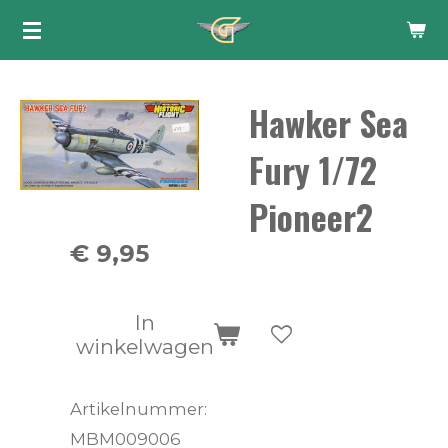
Ga
direct
naar
Hawker Sea
de
hoofdinhoud
Fury 1/72
Pioneer2
€ 9,95
In
winkelwagen
Artikelnummer:
MBM009006