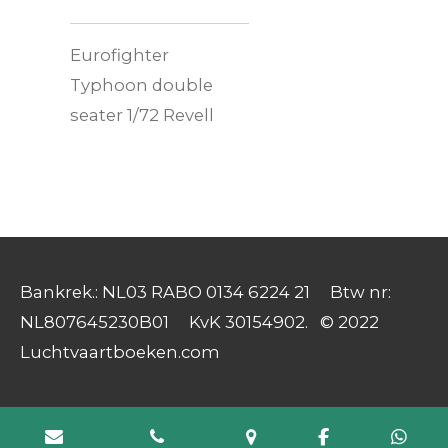
Eurofighter
Typhoon double
seater 1/72 Revell
Bankrek.: NL03 RABO 0134 6224 21 Btw nr:
NL807645230B01 KvK 30154902. © 2022
Luchtvaartboeken.com