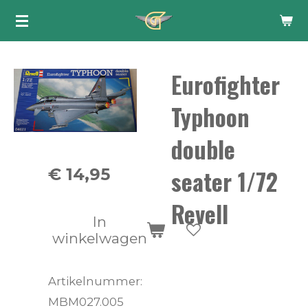
Ga
direct
naar
Eurofighter
de
hoofdinhoud
Typhoon
double
seater 1/72
€ 14,95
Revell
In
winkelwagen
Artikelnummer:
MBM027.005