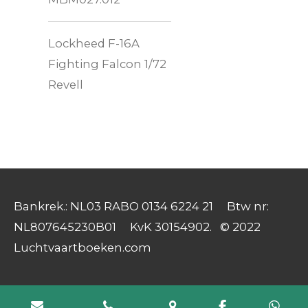
Lockheed F-16A
Fighting Falcon 1/72
Revell
Bankrek.: NL03 RABO 0134 6224 21 Btw nr:
NL807645230B01 KvK 30154902. © 2022
Luchtvaartboeken.com