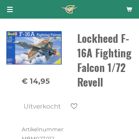
Ga
direct
naar
Lockheed F-
de
hoofdinhoud
16A Fighting
Falcon 1/72
Revell
€ 14,95
Uitverkocht
Artikelnummer:
MBM027.012