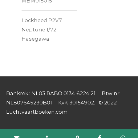
MBM015015
Lockheed P2V7
Neptune 1/72
Hasegawa
Bankrek.: NL03 RABO 0134 6224 21 Btw nr:
NL807645230B01 KvK 30154902. © 2022
Luchtvaartboeken.com