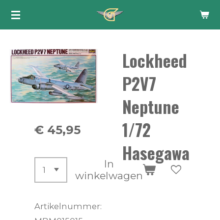
Ga
direct
naar
Lockheed
de
hoofdinhoud
P2V7
Neptune
1/72
€ 45,95
Hasegawa
In
winkelwagen
Artikelnummer: