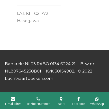
I.A.I. Kfir C2 1/72
Hasegawa
Bankrek.: NL03 RABO 0134 6224 21 Btw nr:
NL807645230B01 KvK 30154902. © 2022
Luchtvaartboeken.com
E-mailadres
Telefoonnummer
Kaart
Facebook
WhatsApp