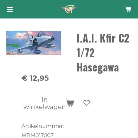
Ga
direct
naar
I.A.I. Kfir C2
de
hoofdinhoud
1/72
Hasegawa
€ 12,95
In
winkelwagen
Artikelnummer:
MBM017007