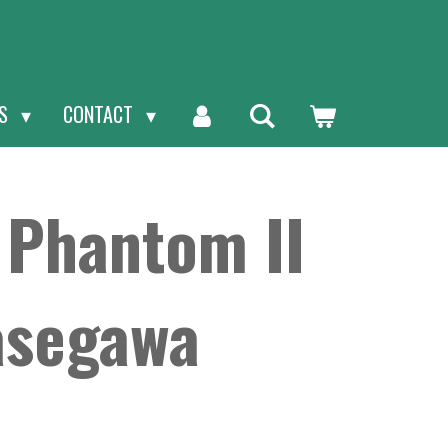
NS
CONTACT
 Phantom II
asegawa