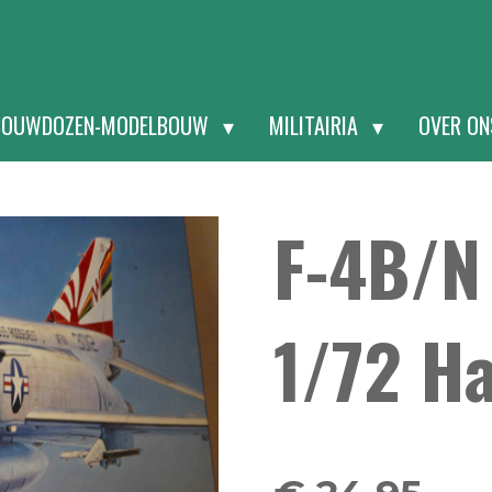
BOUWDOZEN-MODELBOUW
MILITAIRIA
OVER O
F-4B/N
1/72 H