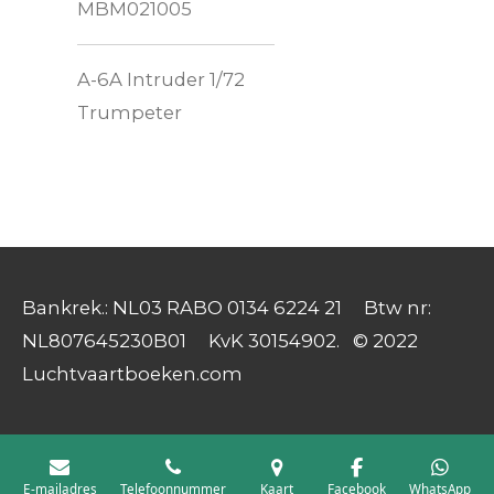
MBM021005
A-6A Intruder 1/72
Trumpeter
Bankrek.: NL03 RABO 0134 6224 21 Btw nr:
NL807645230B01 KvK 30154902. © 2022
Luchtvaartboeken.com
E-mailadres
Telefoonnummer
Kaart
Facebook
WhatsApp