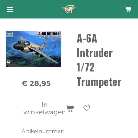
Ga
direct
naar
A-6A
de
hoofdinhoud
Intruder
1/72
Trumpeter
€ 28,95
In
winkelwagen
Artikelnummer: