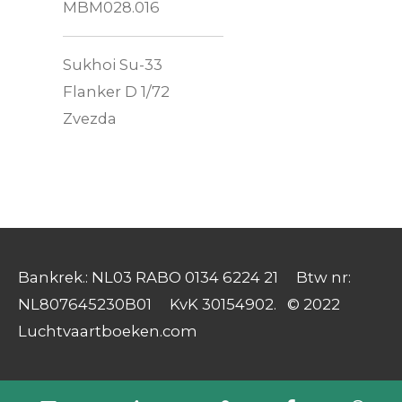
MBM028.016
Sukhoi Su-33
Flanker D 1/72
Zvezda
Bankrek.: NL03 RABO 0134 6224 21 Btw nr:
NL807645230B01 KvK 30154902. © 2022
Luchtvaartboeken.com