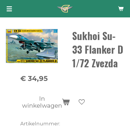
Ga
direct
naar
Sukhoi Su-
de
hoofdinhoud
33 Flanker D
1/72 Zvezda
€ 34,95
In
winkelwagen
Artikelnummer: