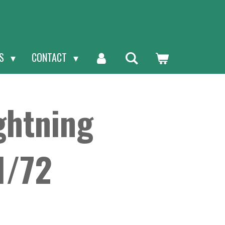
NS
CONTACT
ghtning
1/72