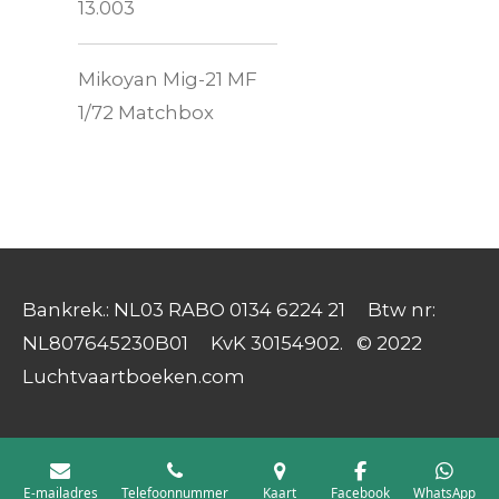
13.003
Mikoyan Mig-21 MF
1/72 Matchbox
Bankrek.: NL03 RABO 0134 6224 21 Btw nr:
NL807645230B01 KvK 30154902. © 2022
Luchtvaartboeken.com
E-mailadres
Telefoonnummer
Kaart
Facebook
WhatsApp