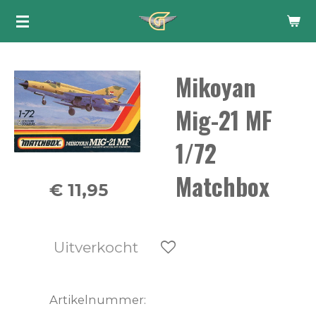
Ga
direct
naar
Mikoyan
de
hoofdinhoud
Mig-21 MF
1/72
Matchbox
€ 11,95
Uitverkocht
Artikelnummer: