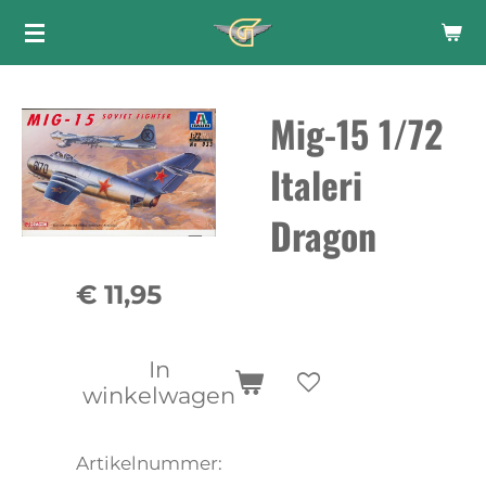
Ga
direct
naar
Mig-15 1/72
de
hoofdinhoud
Italeri
Dragon
€ 11,95
In
winkelwagen
Artikelnummer: