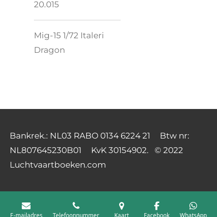
20.015
Mig-15 1/72 Italeri
Dragon
Bankrek.: NL03 RABO 0134 6224 21 Btw nr:
NL807645230B01 KvK 30154902. © 2022
Luchtvaartboeken.com
E-mailadres
Telefoonnummer
Kaart
Facebook
WhatsApp