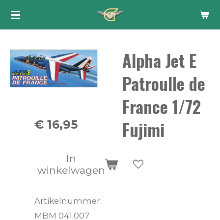
Ga
direct
naar
Alpha Jet E
de
hoofdinhoud
Patroulle de
France 1/72
Fujimi
€ 16,95
In
winkelwagen
Artikelnummer:
MBM 041.007