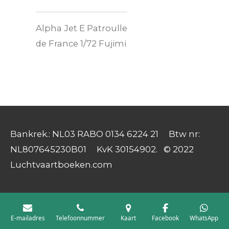
Alpha Jet E Patroulle
de France 1/72 Fujimi
Bankrek.: NL03 RABO 0134 6224 21 Btw nr:
NL807645230B01 KvK 30154902. © 2022
Luchtvaartboeken.com
E-mailadres
Telefoonnummer
Kaart
Facebook
WhatsApp