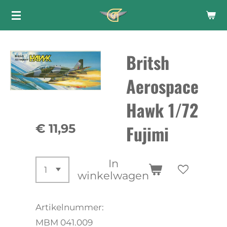
Ga
direct
naar
Britsh
de
hoofdinhoud
Aerospace
Hawk 1/72
Fujimi
€ 11,95
In
winkelwagen
Artikelnummer:
MBM 041.009