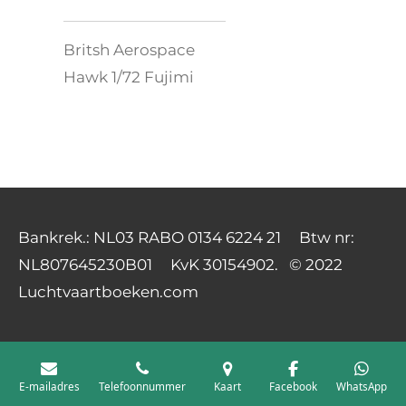
Britsh Aerospace
Hawk 1/72 Fujimi
Bankrek.: NL03 RABO 0134 6224 21 Btw nr:
NL807645230B01 KvK 30154902. © 2022
Luchtvaartboeken.com
E-mailadres
Telefoonnummer
Kaart
Facebook
WhatsApp