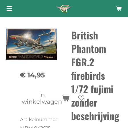
Ga
direct
naar
British
de
hoofdinhoud
Phantom
FGR.2
firebirds
€ 14,95
1/72 fujimi
In
zonder
winkelwagen
beschrijving
Artikelnummer: