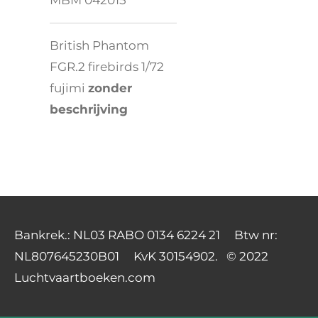
MBM 042015
British Phantom
FGR.2 firebirds 1/72
fujimi
zonder
beschrijving
Bankrek.: NL03 RABO 0134 6224 21 Btw nr:
NL807645230B01 KvK 30154902. © 2022
Luchtvaartboeken.com