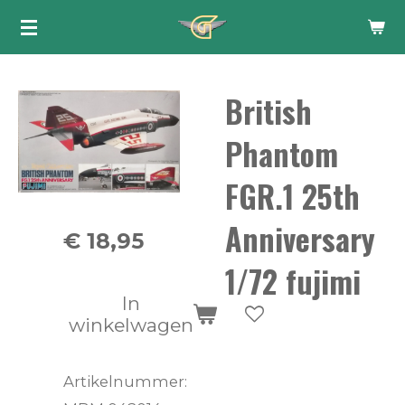
Ga
direct
naar
British
de
hoofdinhoud
Phantom
FGR.1 25th
Anniversary
€ 18,95
1/72 fujimi
In
winkelwagen
Artikelnummer: