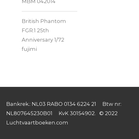
MBM 042014
British Phantom
FGR.1 25th
Anniversary 1/72
fujimi
Bankrek.: NL03 RABO 0134 6224 21 Btw nr:
NL807645230B01 KvK 30154902. © 2022
Luchtvaartboeken.com