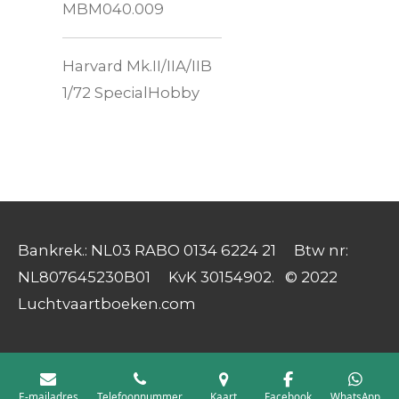
MBM040.009
Harvard Mk.II/IIA/IIB
1/72 SpecialHobby
Bankrek.: NL03 RABO 0134 6224 21 Btw nr:
NL807645230B01 KvK 30154902. © 2022
Luchtvaartboeken.com
E-mailadres
Telefoonnummer
Kaart
Facebook
WhatsApp