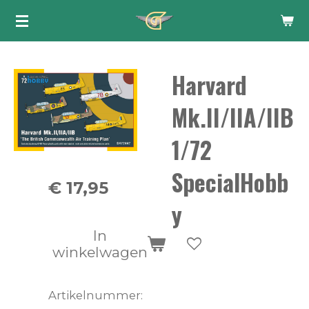
Ga
direct
naar
Harvard
de
hoofdinhoud
Mk.II/IIA/IIB
1/72
SpecialHobb
€ 17,95
y
In
winkelwagen
Artikelnummer: