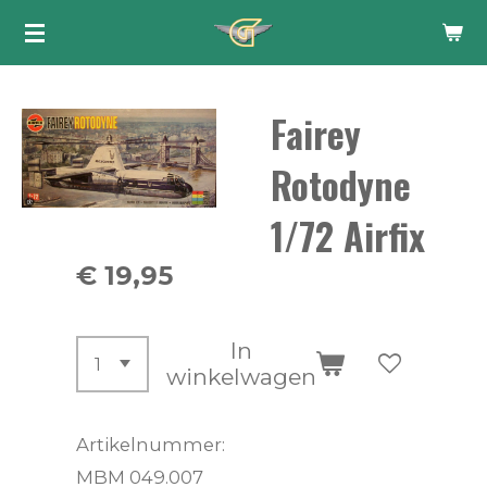
Ga
direct
naar
Fairey
de
hoofdinhoud
Rotodyne
1/72 Airfix
€ 19,95
In
winkelwagen
Artikelnummer:
MBM 049.007