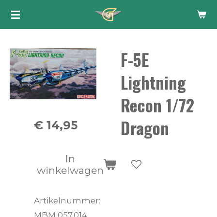
Ga
direct
naar
F-5E
de
hoofdinhoud
Lightning
Recon 1/72
Dragon
€ 14,95
In
winkelwagen
Artikelnummer:
MBM 057.014