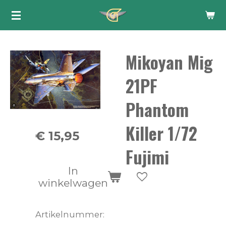
Ga
direct
naar
Mikoyan Mig
de
hoofdinhoud
21PF
Phantom
Killer 1/72
€ 15,95
Fujimi
In
winkelwagen
Artikelnummer: