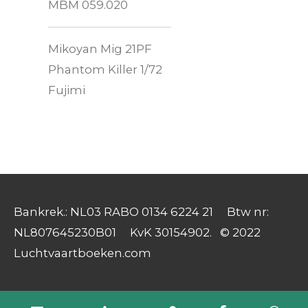
MBM 059.020
Mikoyan Mig 21PF
Phantom Killer 1/72
Fujimi
Bankrek.: NL03 RABO 0134 6224 21 Btw nr:
NL807645230B01 KvK 30154902. © 2022
Luchtvaartboeken.com