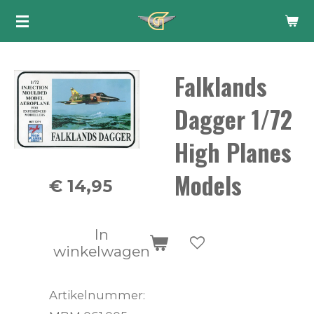
Ga
direct
naar
Falklands
de
hoofdinhoud
Dagger 1/72
High Planes
Models
€ 14,95
In
winkelwagen
Artikelnummer: