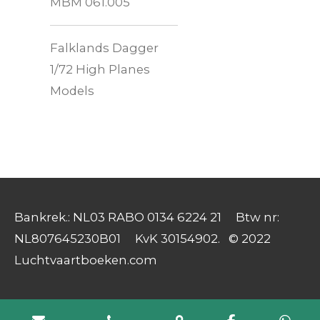
MBM 061.005
Falklands Dagger
1/72 High Planes
Models
Bankrek.: NL03 RABO 0134 6224 21 Btw nr:
NL807645230B01 KvK 30154902. © 2022
Luchtvaartboeken.com