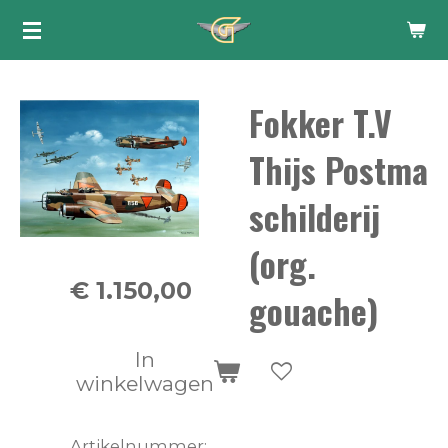
Ga
direct
naar
Fokker T.V
de
hoofdinhoud
Thijs Postma
schilderij
(org.
€ 1.150,00
gouache)
In
winkelwagen
Artikelnummer: