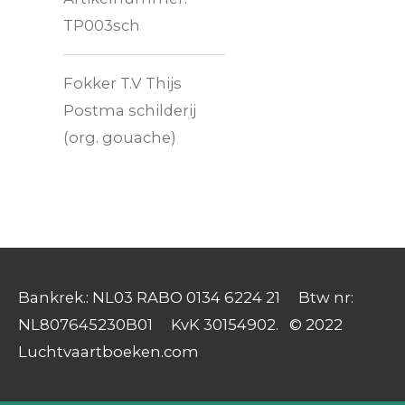
TP003sch
Fokker T.V Thijs
Postma schilderij
(org. gouache)
Bankrek.: NL03 RABO 0134 6224 21 Btw nr:
NL807645230B01 KvK 30154902. © 2022
Luchtvaartboeken.com