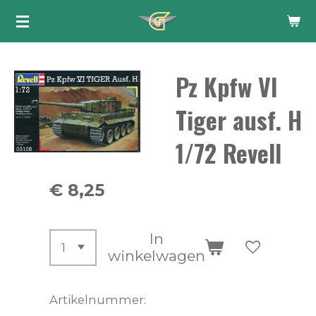
Ga
direct
naar
Pz Kpfw VI
de
hoofdinhoud
Tiger ausf. H
1/72 Revell
€ 8,25
In
winkelwagen
Artikelnummer: