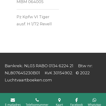
MBM 064005
Pz Kpfw VI Tiger
ausf. H 1/72 Revell
Bankrek.: NL03 RABO 0134 6224 21 Btw nr:
NL807645230B01 KvK 30154902. © 2022
Luchtvaartboeken.com
E-mailadres
Telefoonnummer
Kaart
Facebook
WhatsApp