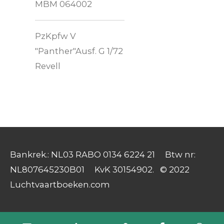
MBM 064002
PzKpfw V
"Panther"Ausf. G 1/72
Revell
Bankrek.: NL03 RABO 0134 6224 21 Btw nr:
NL807645230B01 KvK 30154902. © 2022
Luchtvaartboeken.com