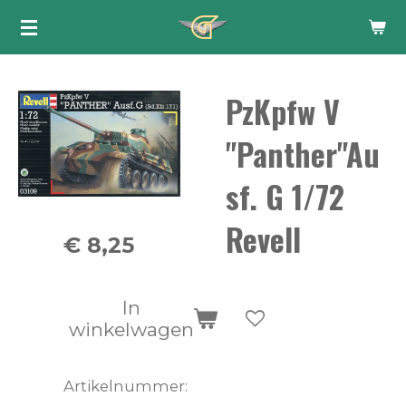
Ga
direct
naar
PzKpfw V
de
hoofdinhoud
"Panther"Au
sf. G 1/72
Revell
€ 8,25
In
winkelwagen
Artikelnummer: