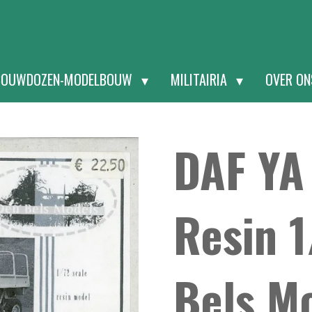
BOUWDOZEN-MODELBOUW
MILITAIRIA
OVER O
DAF YA
Resin 
Bels M