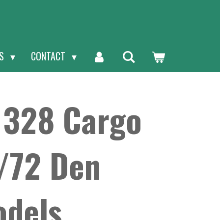
NS
CONTACT
 328 Cargo
1/72 Den
odels