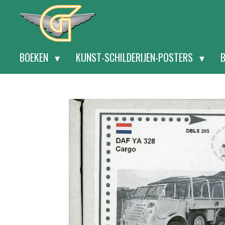
Ga
direct
naar
BOEKEN
KUNST-SCHILDERIJEN-POSTERS
de
hoofdinhoud