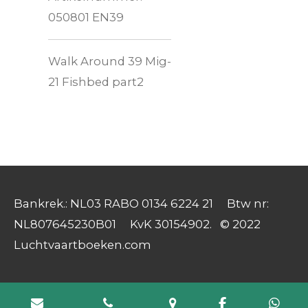
050801 EN39
Walk Around 39 Mig-
21 Fishbed part2
Bankrek.: NL03 RABO 0134 6224 21 Btw nr:
NL807645230B01 KvK 30154902. © 2022
Luchtvaartboeken.com