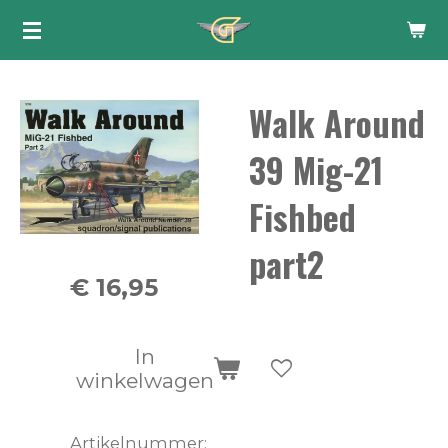
Ga
direct
naar
Walk Around
de
hoofdinhoud
39 Mig-21
Fishbed
part2
€ 16,95
In
winkelwagen
Artikelnummer: