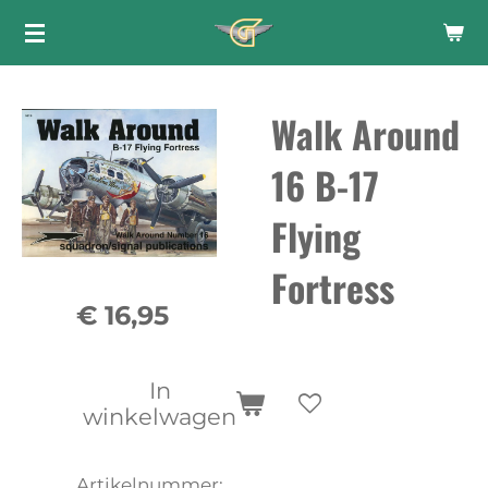
Ga
direct
naar
Walk Around
de
hoofdinhoud
16 B-17
Flying
Fortress
€ 16,95
In
winkelwagen
Artikelnummer: