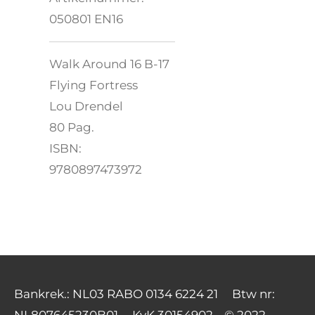
050801 EN16
Walk Around 16 B-17
Flying Fortress
Lou Drendel
80 Pag.
ISBN:
9780897473972
Bankrek.: NL03 RABO 0134 6224 21 Btw nr: