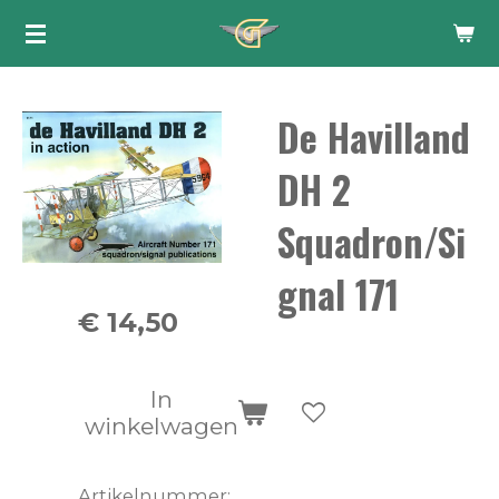
Ga
direct
naar
De Havilland
de
hoofdinhoud
DH 2
Squadron/Si
gnal 171
€ 14,50
In
winkelwagen
Artikelnummer: