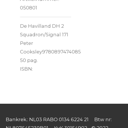
050801
De Havilland DH 2
Squadron/Signal 171
Peter
Cooksley9780897474085
50 pag.
ISBN:
Bankrek.: NL03 RABO 0134 6224 21 Btw nr: