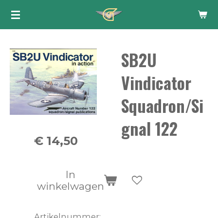
Ga
direct
naar
SB2U
de
hoofdinhoud
Vindicator
Squadron/Si
gnal 122
€ 14,50
In
winkelwagen
Artikelnummer: