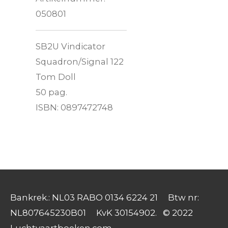
050801
SB2U Vindicator
Squadron/Signal 122
Tom Doll
50 pag.
ISBN: 0897472748
Bankrek.: NL03 RABO 0134 6224 21 Btw nr:
NL807645230B01 KvK 30154902. © 2022