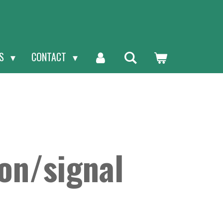
NS
CONTACT
on/signal