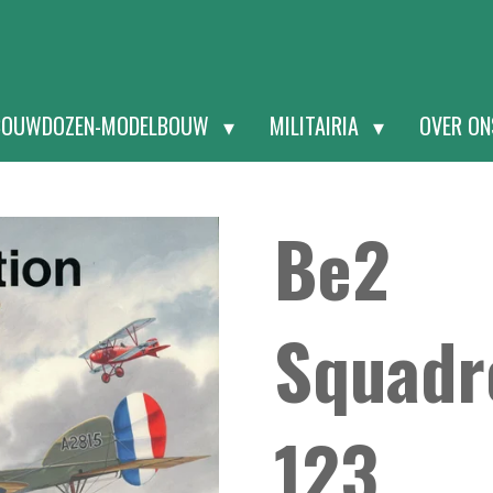
BOUWDOZEN-MODELBOUW
MILITAIRIA
OVER O
Be2
Squadr
123