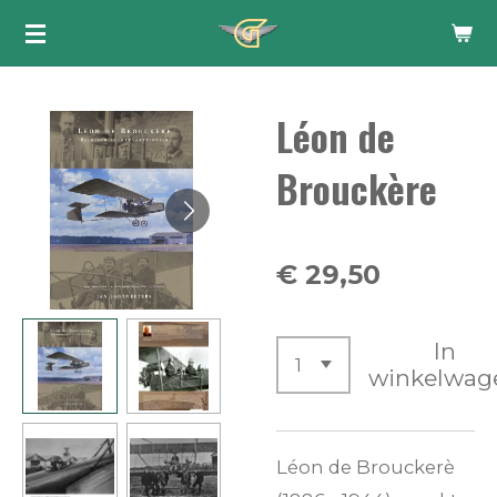
Ga
direct
naar
Léon de
de
hoofdinhoud
Brouckère
€ 29,50
In
winkelwag
Léon de Broucker
è