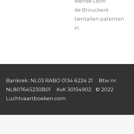
diende
Léon
de
Broucker
è
tientallen patenten
in.
Bankrek.: NL03 RABO 0134 6224 21 Btw nr:
NL807645230B01 KvK 30154902. © 2022
Luchtvaartboeken.com