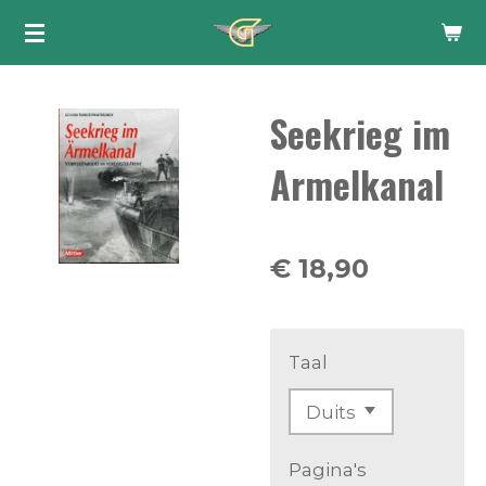
Ga
direct
naar
Seekrieg im
de
hoofdinhoud
Armelkanal
€ 18,90
Taal
Pagina's