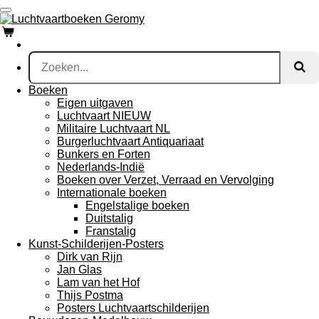
Ga
direct
naar
de
hoofdinhoud
Boeken
Eigen uitgaven
Luchtvaart NIEUW
Militaire Luchtvaart NL
Burgerluchtvaart Antiquariaat
Bunkers en Forten
Nederlands-Indië
Boeken over Verzet, Verraad en Vervolging
Internationale boeken
Engelstalige boeken
Duitstalig
Franstalig
Kunst-Schilderijen-Posters
Dirk van Rijn
Jan Glas
Lam van het Hof
Thijs Postma
Posters Luchtvaartschilderijen