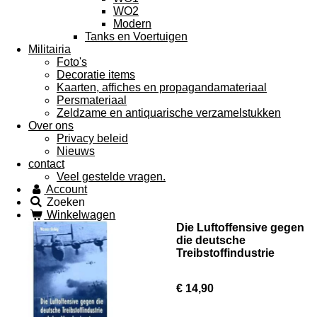
WO2
Modern
Tanks en Voertuigen
Militairia
Foto's
Decoratie items
Kaarten, affiches en propagandamateriaal
Persmateriaal
Zeldzame en antiquarische verzamelstukken
Over ons
Privacy beleid
Nieuws
contact
Veel gestelde vragen.
Account
Zoeken
Winkelwagen
Die Luftoffensive gegen
die deutsche
Treibstoffindustrie
€ 14,90