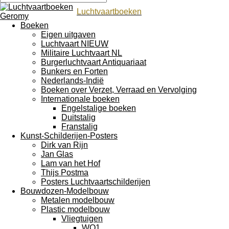
Luchtvaartboeken
Boeken
Eigen uitgaven
Luchtvaart NIEUW
Militaire Luchtvaart NL
Burgerluchtvaart Antiquariaat
Bunkers en Forten
Nederlands-Indië
Boeken over Verzet, Verraad en Vervolging
Internationale boeken
Engelstalige boeken
Duitstalig
Franstalig
Kunst-Schilderijen-Posters
Dirk van Rijn
Jan Glas
Lam van het Hof
Thijs Postma
Posters Luchtvaartschilderijen
Bouwdozen-Modelbouw
Metalen modelbouw
Plastic modelbouw
Vliegtuigen
WO1